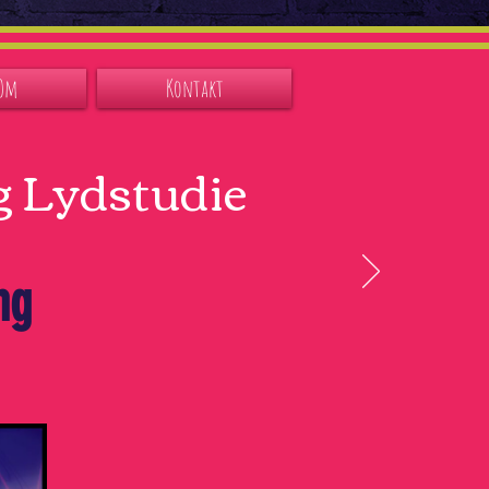
Om
Kontakt
g Lydstudie
ng